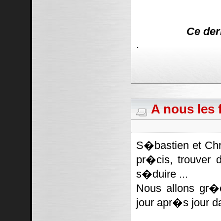
Ce der
.
A nous les f
S�bastien et Chr
pr�cis, trouver 
s�duire ...
Nous allons gr�
jour apr�s jour d