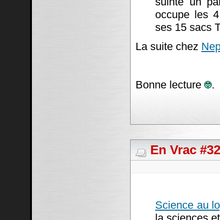
suinte un pa
occupe les 4
ses 15 sacs T
La suite chez
Nep
Bonne lecture
.
En Vrac #3
Science au lo
la sciences et