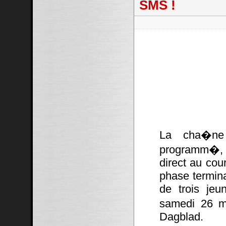
SMS !
La cha�ne
programm�, 
direct au cou
phase termina
de trois jeu
samedi 26 ma
Dagblad.