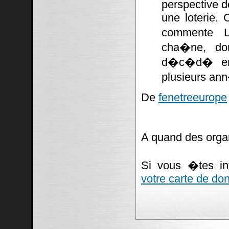
perspective d
une loterie. 
commente La
cha�ne, don
d�c�d� en 
plusieurs ann
De
fenetreeurope
A quand des orga
Si vous �tes i
votre carte de do