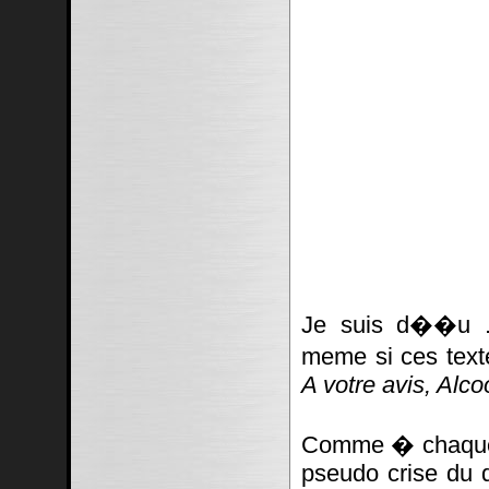
Je suis d��u ..
meme si ces texte
A votre avis, Alc
Comme � chaque f
pseudo crise du d