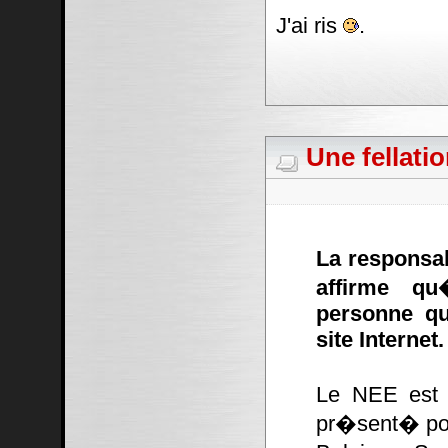
J'ai ris
.
Une fellati
La responsa
affirme qu
personne qu
site Internet.
Le NEE est 
pr�sent� pou