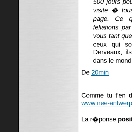
500 jours po
visite � tou
page. Ce q
fellations pa
vous tant que
ceux qui so
Derveaux, ils
dans le mond
De
20min
Comme tu t'en do
www.nee-antwerp
La r�ponse
posi