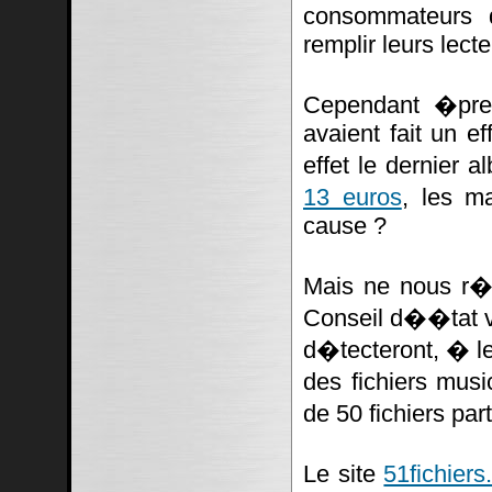
consommateurs 
remplir leurs lect
Cependant �pres
avaient fait un ef
effet le dernier
13 euros
, les m
cause ?
Mais ne nous r�j
Conseil d��tat va
d�tecteront, � le
des fichiers mus
de 50 fichiers pa
Le site
51fichiers