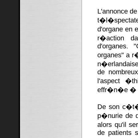
L'annonce de
t�l�spectate
d'organe en 
r�action da
d'organes. 
organes" a r
n�erlandaise 
de nombreux 
l'aspect �t
effr�n�e � l
De son c�t�
p�nurie de d
alors qu'il se
de patients s