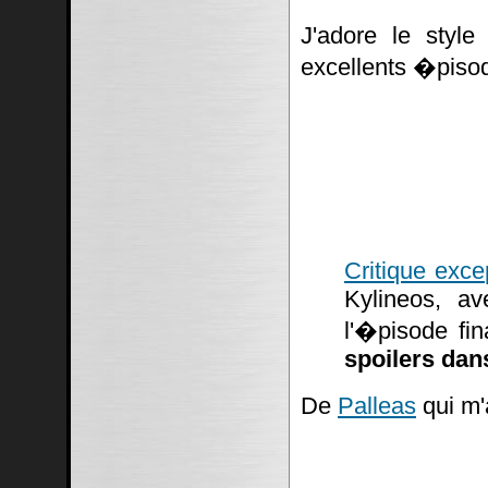
J'adore le styl
excellents �piso
Critique exce
Kylineos, av
l'�pisode fi
spoilers dans
De
Palleas
qui m'