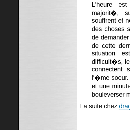
L'heure est
majorit�, su
souffrent et n
des choses s
de demander �
de cette dern
situation e
difficult�s, 
connectent s
l'�me-soeur. 
et une minut
bouleverser m
La suite chez
dra