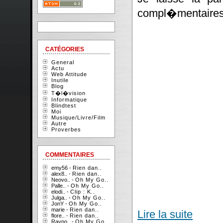
compl�mentaires
CATÉGORIES
General
Actu
Web Attitude
Inutile
Blog
T�l�vision
Informatique
Blindtest
Moi
Musique/Livre/Film
Autre
Proverbes
COMMENTAIRES
emy56 -
Rien dan..
alex8.. -
Rien dan..
Neovo.. -
Oh My Go..
Palle.. -
Oh My Go..
elodi.. -
Clip : K..
Julga.. -
Oh My Go..
JonY -
Oh My Go..
marie -
Rien dan..
Lire la suite
flore.. -
Rien dan..
Rayno.. -
Oh My Go..