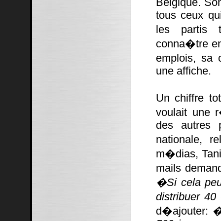
Belgique. Son
tous ceux qu
les partis 
conna�tre en
emplois, sa 
une affiche.
Un chiffre to
voulait une
des autres 
nationale, r
m�dias, Tani
mails demand
�Si cela peu
distribuer 4
d�ajouter:
�