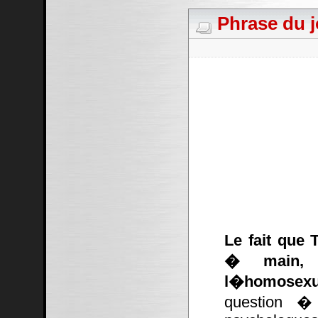
Phrase du j
Le fait que 
� main, c
l�homosexu
question � 