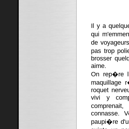
Il y a quelqu
qui m'emmena
de voyageurs
pas trop poli
brosser quel
aime.
On rep�re la
maquillage r
roquet nerve
vivi y comp
comprenait,
connasse. V
paupi�re d'un