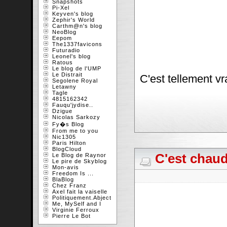
Snapshots
Pi-Xel
Keyven's blog
Zephir's World
Carthm@n's blog
NeoBlog
Eepom
The1337favicons
Futuradio
Leonel's blog
Ratous
Le blog de l'UMP
Le Distrait
C'est tellement vr
Segolene Royal
Letawny
Tagle
4815162342
Fauqu'jydise..
Dzigue
Nicolas Sarkozy
Fy�s Blog
From me to you
Nic1305
Paris Hilton
BlogCloud
C'est chaud
Le Blog de Raynor
Le pire de Skyblog
Mon-avis
Freedom Is ...
BlaBlog
Chez Franz
Axel fait la vaiselle
Politiquement.Abject
Me, MySelf and I
Virginie Ferroux
Pierre Le Bot