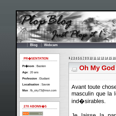
Blog
Webcam
1
2
3
4
5
6
7
8
9
10
11
12
13
14
15
16
PR�SENTATION
Oh My God
Pr�nom
: Bastien
Age
: 20 ans
Profession
: Etudiant
Localisation
: Savoie
Avant toute chos
Msn
:
fb_sky73@msn.com
masculin que la l
ind�sirables.
270 ABONN�S
Je laisse la pa