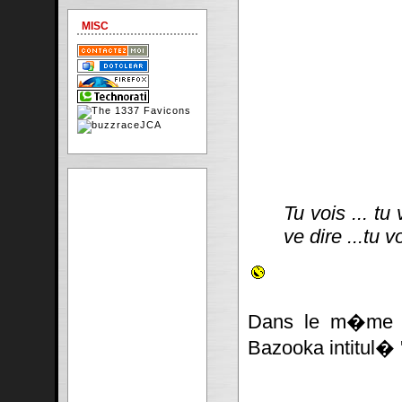
MISC
Tu vois ... tu 
ve dire ...tu v
Dans le m�me do
Bazooka intitul� 