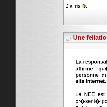
J'ai ris
.
Une fellati
La responsa
affirme qu
personne qu
site Internet.
Le NEE est 
pr�sent� pou