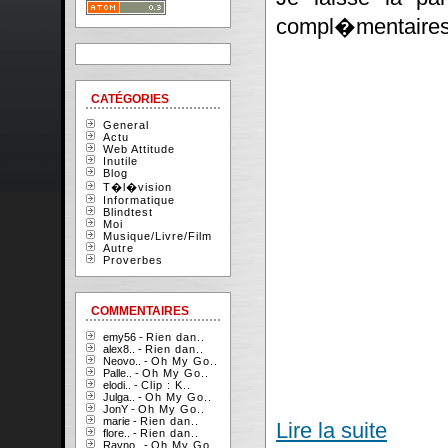
compl�mentaires
CATÉGORIES
General
Actu
Web Attitude
Inutile
Blog
T�l�vision
Informatique
Blindtest
Moi
Musique/Livre/Film
Autre
Proverbes
COMMENTAIRES
emy56 -
Rien dan..
alex8.. -
Rien dan..
Neovo.. -
Oh My Go..
Palle.. -
Oh My Go..
elodi.. -
Clip : K..
Julga.. -
Oh My Go..
JonY -
Oh My Go..
marie -
Rien dan..
Lire la suite
flore.. -
Rien dan..
Rayno.. -
Oh My Go..