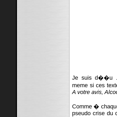
Je suis d��u ..
meme si ces texte
A votre avis, Alc
Comme � chaque f
pseudo crise du d