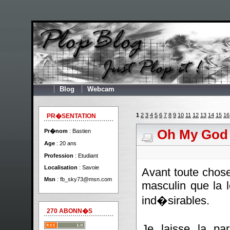
Blog
Webcam
1
2
3
4
5
6
7
8
9
10
11
12
13
14
15
16
PR�SENTATION
Oh My God
Pr�nom
: Bastien
Age
: 20 ans
Profession
: Etudiant
Localisation
: Savoie
Avant toute chos
Msn
:
fb_sky73@msn.com
masculin que la l
ind�sirables.
270 ABONN�S
Je laisse la pa