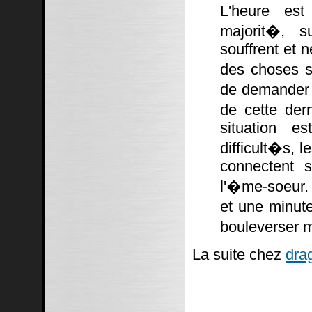
L'heure est
majorit�, su
souffrent et n
des choses s
de demander �
de cette dern
situation e
difficult�s, 
connectent s
l'�me-soeur. 
et une minut
bouleverser m
La suite chez
dra