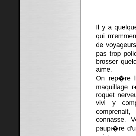
Il y a quelqu
qui m'emmena
de voyageurs
pas trop poli
brosser quel
aime.
On rep�re la
maquillage r
roquet nerve
vivi y comp
comprenait,
connasse. V
paupi�re d'un