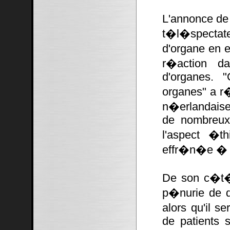
L'annonce de
t�l�spectate
d'organe en 
r�action da
d'organes. 
organes" a r
n�erlandaise 
de nombreux 
l'aspect �t
effr�n�e � l
De son c�t�
p�nurie de d
alors qu'il se
de patients s