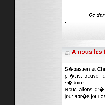
Ce der
.
A nous les f
S�bastien et Chr
pr�cis, trouver 
s�duire ...
Nous allons gr�
jour apr�s jour d