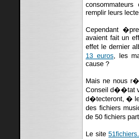
consommateurs 
remplir leurs lect
Cependant �pres
avaient fait un ef
effet le dernier
13 euros
, les m
cause ?
Mais ne nous r�j
Conseil d��tat va
d�tecteront, � le
des fichiers mus
de 50 fichiers pa
Le site
51fichiers