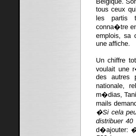
Belgique. Son
tous ceux qu
les partis 
conna�tre en
emplois, sa 
une affiche.
Un chiffre to
voulait une
des autres 
nationale, r
m�dias, Tani
mails demand
�Si cela peu
distribuer 4
d�ajouter:
�