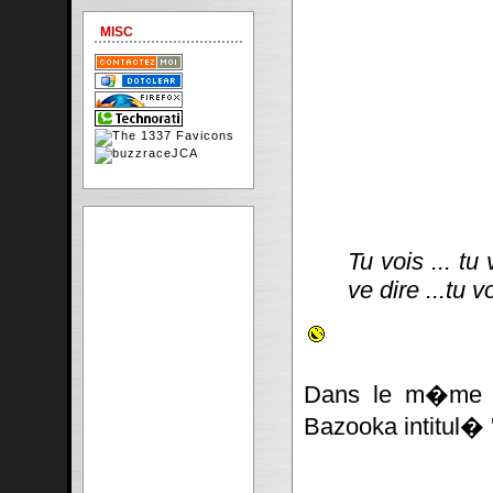
MISC
Tu vois ... tu 
ve dire ...tu v
Dans le m�me do
Bazooka intitul� 