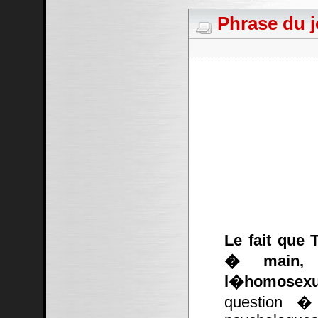
Phrase du j
Le fait que 
� main, c
l�homosexu
question � 