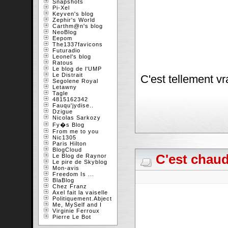
Snapshots
Pi-Xel
Keyven's blog
Zephir's World
Carthm@n's blog
NeoBlog
Eepom
The1337favicons
Futuradio
Leonel's blog
Ratous
Le blog de l'UMP
Le Distrait
C'est tellement vr
Segolene Royal
Letawny
Tagle
4815162342
Fauqu'jydise..
Dzigue
Nicolas Sarkozy
Fy�s Blog
From me to you
Nic1305
Paris Hilton
BlogCloud
C'est chaud
Le Blog de Raynor
Le pire de Skyblog
Mon-avis
Freedom Is ...
BlaBlog
Chez Franz
Axel fait la vaiselle
Politiquement.Abject
Me, MySelf and I
Virginie Ferroux
Pierre Le Bot