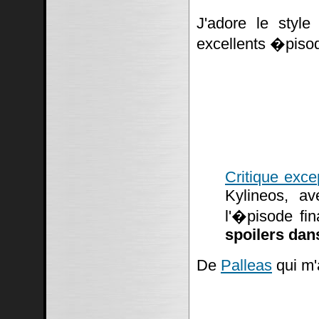
J'adore le styl
excellents �piso
Critique exce
Kylineos, av
l'�pisode fi
spoilers dans
De
Palleas
qui m'