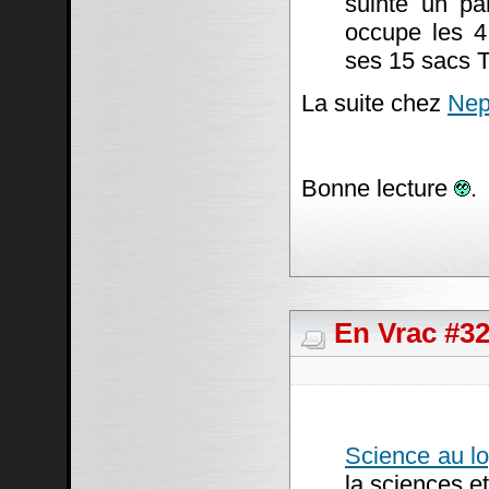
suinte un pa
occupe les 4
ses 15 sacs T
La suite chez
Nep
Bonne lecture
.
En Vrac #3
Science au lo
la sciences et