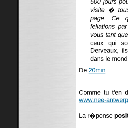
500 jours po
visite � tou
page. Ce q
fellations pa
vous tant que
ceux qui so
Derveaux, ils
dans le mond
De
20min
Comme tu t'en do
www.nee-antwerp
La r�ponse
posi