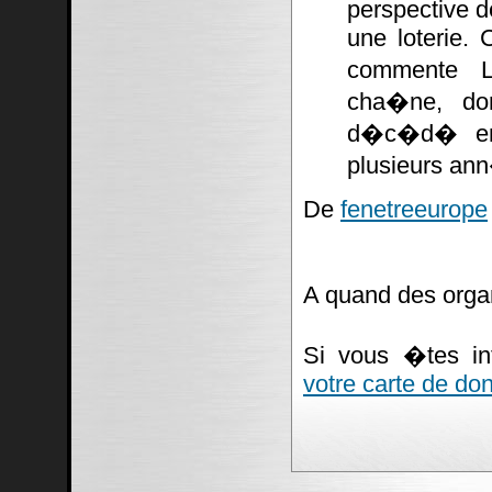
perspective d
une loterie. 
commente La
cha�ne, don
d�c�d� en 
plusieurs ann
De
fenetreeurope
A quand des orga
Si vous �tes i
votre carte de do