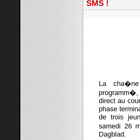
SMS !
La cha�ne
programm�, 
direct au cou
phase termina
de trois jeu
samedi 26 ma
Dagblad.