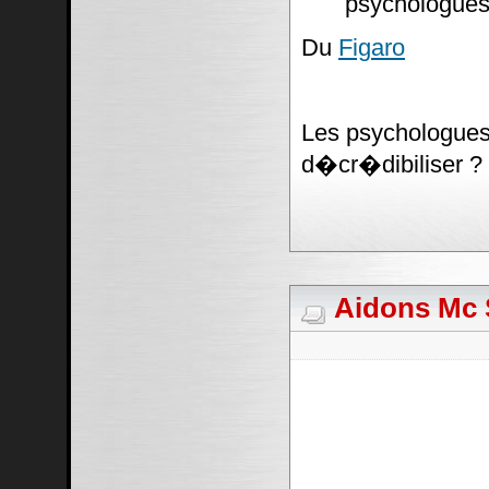
psychologues
Du
Figaro
Les psychologues 
d�cr�dibiliser ?
Aidons Mc S