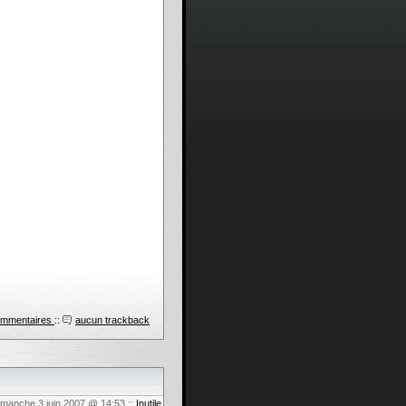
ommentaires
::
aucun trackback
dimanche 3 juin 2007 @ 14:53
::
Inutile