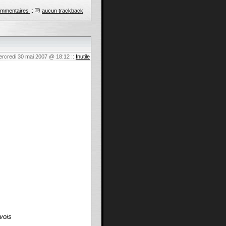
ommentaires
::
aucun trackback
ercredi 30 mai 2007 @ 18:12
::
Inutile
 vois