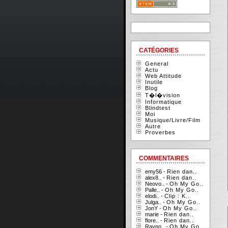
CATÉGORIES
General
Actu
Web Attitude
Inutile
Blog
T�l�vision
Informatique
Blindtest
Moi
Musique/Livre/Film
Autre
Proverbes
COMMENTAIRES
emy56 -
Rien dan..
alex8.. -
Rien dan..
Neovo.. -
Oh My Go..
Palle.. -
Oh My Go..
elodi.. -
Clip : K..
Julga.. -
Oh My Go..
JonY -
Oh My Go..
marie -
Rien dan..
flore.. -
Rien dan..
Rayno.. -
Oh My Go..