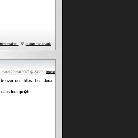
ommentaires
::
aucun trackback
, mardi 29 mai 2007 @ 23:29
::
Inutile
rouver des filles. Les deux
 dans leur qu�te.