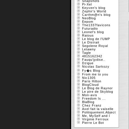
Snapshots
Pi-Xel
Keyven's blog
Zephir's World
Carthm@n's blog
NeoBlog
Eepom
The1337favicons
Futuradio
Leonel's blog
Ratous
Le blog de l'UMP
Le Distrait
Segolene Royal
Letawny
Tagle
4815162342
Fauqu'jydise..
Dzigue
Nicolas Sarkozy
Fy�s Blog
From me to you
Nic1305
Paris Hilton
BlogCloud
Le Blog de Raynor
Le pire de Skyblog
Mon-avis
Freedom Is ...
BlaBlog
Chez Franz
Axel fait la vaiselle
Politiquement.Abject
Me, MySelf and I
Virginie Ferroux
Pierre Le Bot