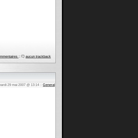
ommentaires
::
aucun trackback
mardi 29 mai 2007 @ 13:14
::
General