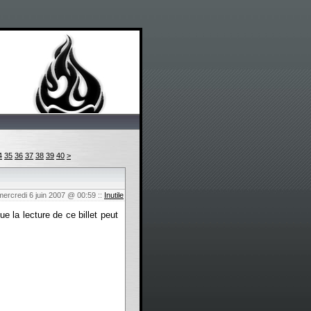
4
35
36
37
38
39
40
>
mercredi 6 juin 2007 @ 00:59
::
Inutile
 la lecture de ce billet peut