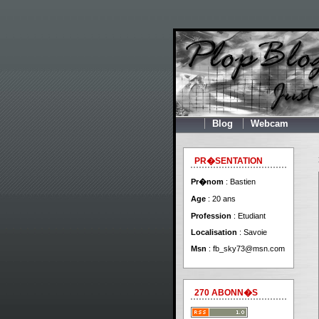
Blog
Webcam
PR�SENTATION
Pr�nom
: Bastien
Age
: 20 ans
Profession
: Etudiant
Localisation
: Savoie
Msn
:
fb_sky73@msn.com
270 ABONN�S