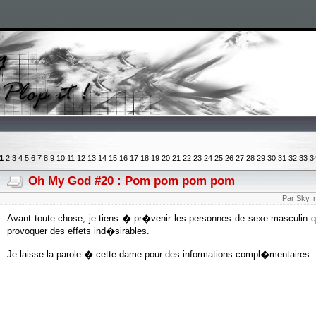
1
2
3
4
5
6
7
8
9
10
11
12
13
14
15
16
17
18
19
20
21
22
23
24
25
26
27
28
29
30
31
32
33
3
Oh My God #20 : Pom pom pom pom
Par Sky, 
Avant toute chose, je tiens � pr�venir les personnes de sexe masculin que
provoquer des effets ind�sirables.
Je laisse la parole � cette dame pour des informations compl�mentaires.