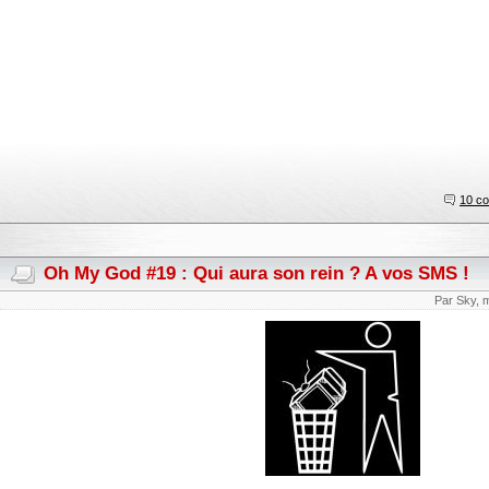
10 c
Oh My God #19 : Qui aura son rein ? A vos SMS !
Par Sky, 