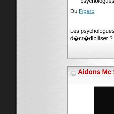
psychologues
Du
Figaro
Les psychologues 
d�cr�dibiliser ?
Aidons Mc S