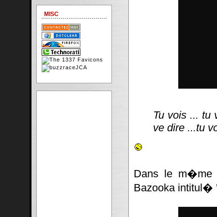
MISC
Tu vois ... tu 
ve dire ...tu v
Dans le m�me do
Bazooka intitul� 