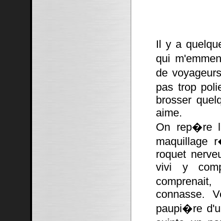
Il y a quelqu
qui m'emmena
de voyageurs
pas trop poli
brosser quel
aime.
On rep�re la
maquillage r
roquet nerve
vivi y comp
comprenait,
connasse. V
paupi�re d'un