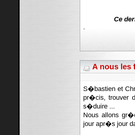
Ce der
.
A nous les f
S�bastien et Chr
pr�cis, trouver 
s�duire ...
Nous allons gr�
jour apr�s jour d