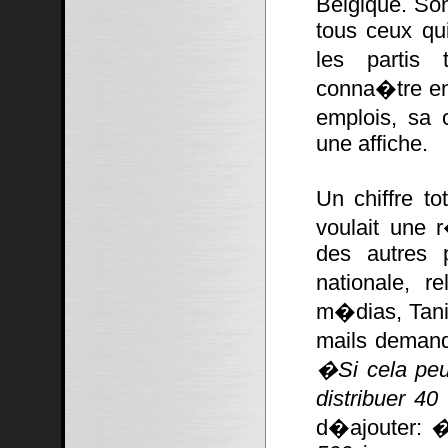
Belgique. Son
tous ceux qu
les partis 
conna�tre en
emplois, sa 
une affiche.
Un chiffre to
voulait une
des autres 
nationale, r
m�dias, Tani
mails demand
�Si cela peu
distribuer 4
d�ajouter:
�