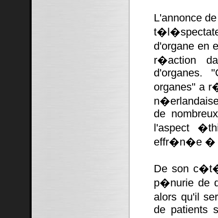
L'annonce de
t�l�spectate
d'organe en 
r�action da
d'organes. 
organes" a r
n�erlandaise 
de nombreux 
l'aspect �t
effr�n�e � l
De son c�t�
p�nurie de d
alors qu'il se
de patients s