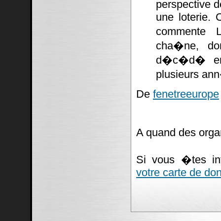
perspective d
une loterie. 
commente La
cha�ne, don
d�c�d� en 
plusieurs ann
De
fenetreeurope
A quand des orga
Si vous �tes i
votre carte de do