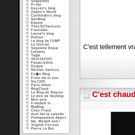
Snapshots
Pi-Xel
Keyven's blog
Zephir's World
Carthm@n's blog
NeoBlog
Eepom
The1337favicons
Futuradio
Leonel's blog
Ratous
Le blog de l'UMP
Le Distrait
C'est tellement vr
Segolene Royal
Letawny
Tagle
4815162342
Fauqu'jydise..
Dzigue
Nicolas Sarkozy
Fy�s Blog
From me to you
Nic1305
Paris Hilton
BlogCloud
C'est chaud
Le Blog de Raynor
Le pire de Skyblog
Mon-avis
Freedom Is ...
BlaBlog
Chez Franz
Axel fait la vaiselle
Politiquement.Abject
Me, MySelf and I
Virginie Ferroux
Pierre Le Bot