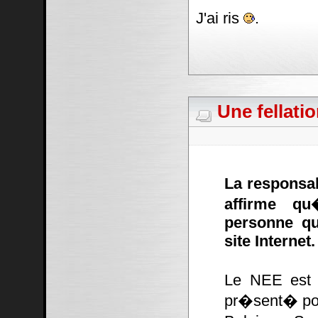
J'ai ris
.
Une fellati
La responsa
affirme qu
personne qu
site Internet.
Le NEE est 
pr�sent� pou