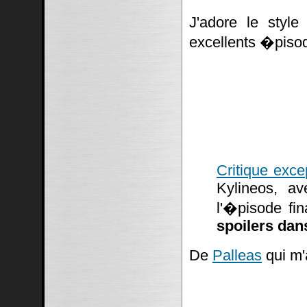
J'adore le styl
excellents �piso
Critique exce
Kylineos, av
l'�pisode fi
spoilers dans
De
Palleas
qui m'