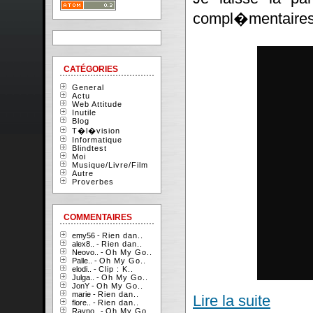
compl�mentaires
CATÉGORIES
General
Actu
Web Attitude
Inutile
Blog
T�l�vision
Informatique
Blindtest
Moi
Musique/Livre/Film
Autre
Proverbes
COMMENTAIRES
emy56 -
Rien dan..
alex8.. -
Rien dan..
Neovo.. -
Oh My Go..
Palle.. -
Oh My Go..
elodi.. -
Clip : K..
Julga.. -
Oh My Go..
JonY -
Oh My Go..
marie -
Rien dan..
Lire la suite
flore.. -
Rien dan..
Rayno.. -
Oh My Go..