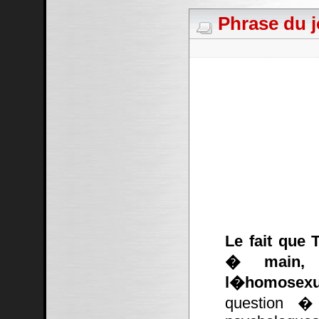
Phrase du j
Le fait que 
� main, c
l�homosexu
question � 