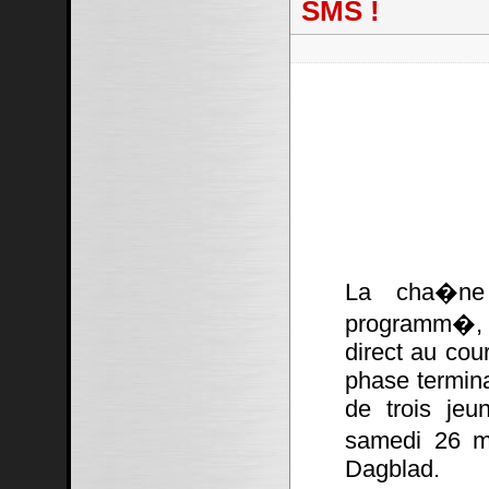
SMS !
La cha�ne
programm�, 
direct au cou
phase termina
de trois jeu
samedi 26 ma
Dagblad.