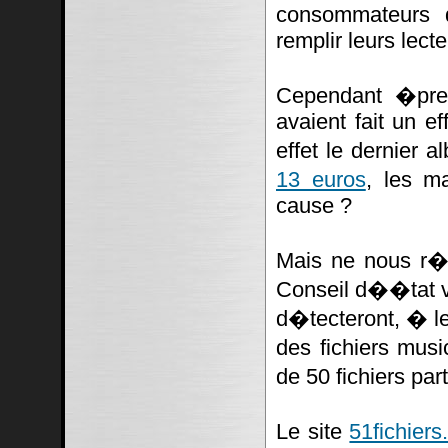
consommateurs 
remplir leurs lect
Cependant �pres
avaient fait un ef
effet le dernier
13 euros
, les m
cause ?
Mais ne nous r�j
Conseil d��tat va
d�tecteront, � le
des fichiers mus
de 50 fichiers pa
Le site
51fichiers