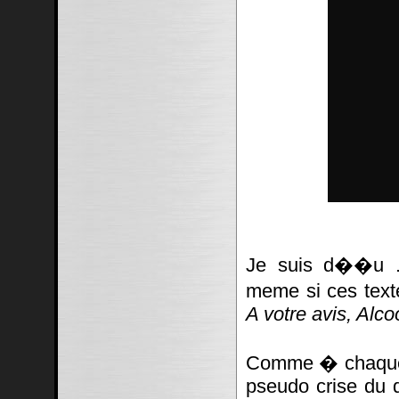
Je suis d��u ..
meme si ces texte
A votre avis, Alc
Comme � chaque f
pseudo crise du d