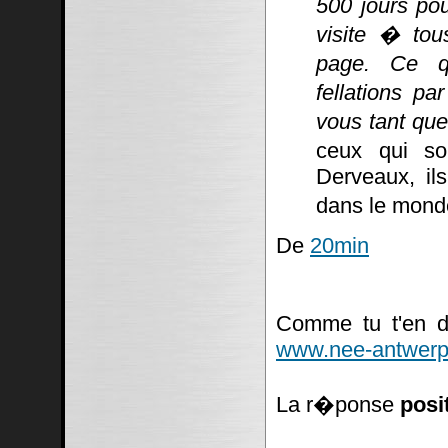
500 jours po
visite � tou
page. Ce q
fellations pa
vous tant que
ceux qui so
Derveaux, ils
dans le mond
De
20min
Comme tu t'en do
www.nee-antwerp
La r�ponse
posi