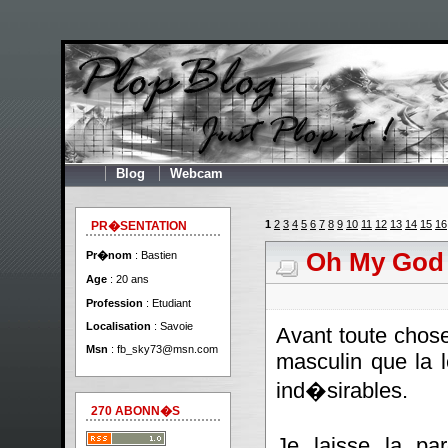
Blog
Webcam
1
2
3
4
5
6
7
8
9
10
11
12
13
14
15
16
PR�SENTATION
Oh My God
Pr�nom
: Bastien
Age
: 20 ans
Profession
: Etudiant
Localisation
: Savoie
Avant toute chos
Msn
:
fb_sky73@msn.com
masculin que la l
ind�sirables.
270 ABONN�S
Je laisse la pa