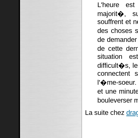
L'heure est
majorit�, su
souffrent et n
des choses s
de demander �
de cette dern
situation e
difficult�s, 
connectent s
l'�me-soeur. 
et une minut
bouleverser m
La suite chez
dra