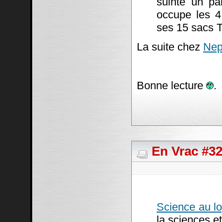
suinte un pa
occupe les 4
ses 15 sacs T
La suite chez
Nep
Bonne lecture
.
En Vrac #3
Science au lo
la sciences et