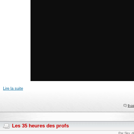
Lire la suite
9 c
Les 35 heures des profs
Par Sky, 