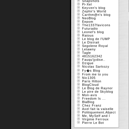
Snapshots
Pi-Xel
Keyven's blog
Zephir's World
Carthm@n's blog
NeoBlog
Eepom
The1337favicons
Futuradio
Leonel's blog
Ratous
Le blog de l'UMP
Le Distrait
Segolene Royal
Letawny
Tagle
4815162342
Fauqu'jydise..
Dzigue
Nicolas Sarkozy
Fy�s Blog
From me to you
Nic1305
Paris Hilton
BlogCloud
Le Blog de Raynor
Le pire de Skyblog
Mon-avis
Freedom Is ...
BlaBlog
Chez Franz
Axel fait la vaiselle
Politiquement.Abject
Me, MySelf and I
Virginie Ferroux
Pierre Le Bot