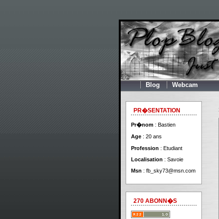
Blog
Webcam
PR�SENTATION
Pr�nom
: Bastien
Age
: 20 ans
Profession
: Etudiant
Localisation
: Savoie
Msn
:
fb_sky73@msn.com
270 ABONN�S