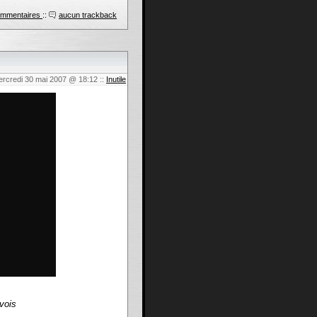
ommentaires
::
aucun trackback
ercredi 30 mai 2007 @ 18:12
::
Inutile
 vois