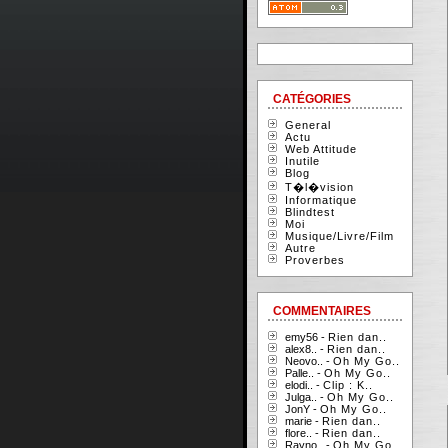
CATÉGORIES
General
Actu
Web Attitude
Inutile
Blog
T�l�vision
Informatique
Blindtest
Moi
Musique/Livre/Film
Autre
Proverbes
COMMENTAIRES
emy56 -
Rien dan..
alex8.. -
Rien dan..
Neovo.. -
Oh My Go..
Palle.. -
Oh My Go..
elodi.. -
Clip : K..
Julga.. -
Oh My Go..
JonY -
Oh My Go..
marie -
Rien dan..
flore.. -
Rien dan..
Rayno.. -
Oh My Go..