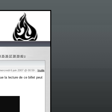
4
35
36
37
38
39
40
>
mercredi 6 juin 2007 @ 00:59
::
Inutile
 la lecture de ce billet peut