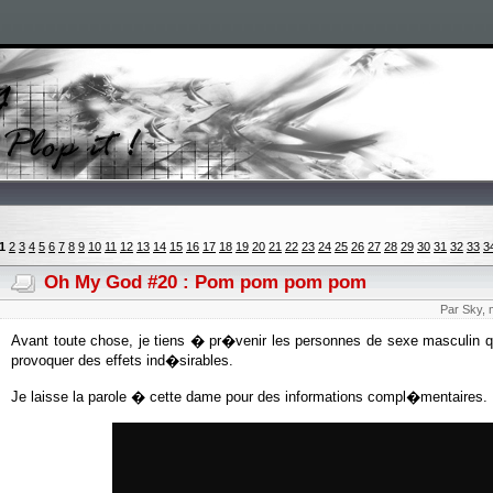
1
2
3
4
5
6
7
8
9
10
11
12
13
14
15
16
17
18
19
20
21
22
23
24
25
26
27
28
29
30
31
32
33
3
Oh My God #20 : Pom pom pom pom
Par Sky, 
Avant toute chose, je tiens � pr�venir les personnes de sexe masculin que
provoquer des effets ind�sirables.
Je laisse la parole � cette dame pour des informations compl�mentaires.