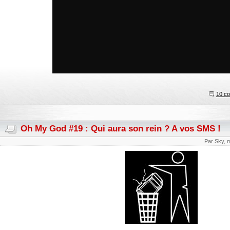
10 c
Oh My God #19 : Qui aura son rein ? A vos SMS !
Par Sky, 