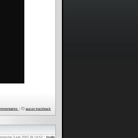
ommentaires
::
aucun trackback
dimanche 3 juin 2007 @ 14:53
::
Inutile