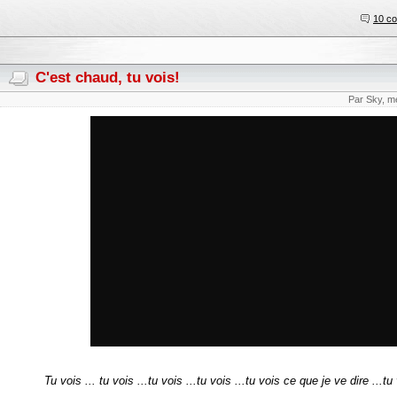
10 c
C'est chaud, tu vois!
Par Sky, m
Tu vois ... tu vois ...tu vois ...tu vois ...tu vois ce que je ve dire ...tu