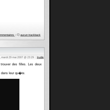
ommentaires
::
aucun trackback
, mardi 29 mai 2007 @ 23:29
::
Inutile
rouver des filles. Les deux
 dans leur qu�te.