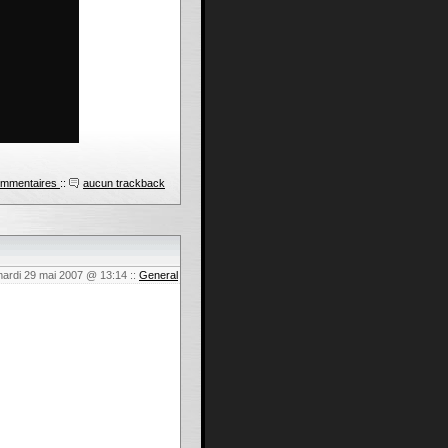
ommentaires
::
aucun trackback
mardi 29 mai 2007 @ 13:14
::
General