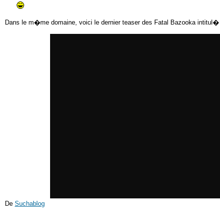
Dans le m�me domaine, voici le dernier teaser des Fatal Bazooka intitul� 
De
Suchablog