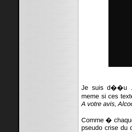
Je suis d��u ..
meme si ces texte
A votre avis, Alc
Comme � chaque f
pseudo crise du d