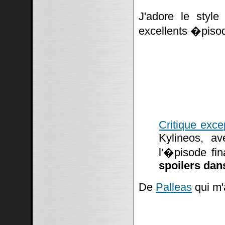
J'adore le styl
excellents �piso
Critique exce
Kylineos, av
l'�pisode fi
spoilers dans
De
Palleas
qui m'