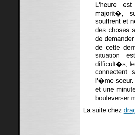
L'heure est
majorit�, su
souffrent et n
des choses s
de demander �
de cette dern
situation e
difficult�s, 
connectent s
l'�me-soeur. 
et une minut
bouleverser m
La suite chez
dra