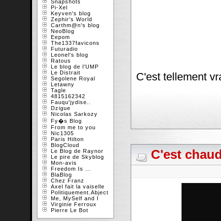
Snapshots
Pi-Xel
Keyven's blog
Zephir's World
Carthm@n's blog
NeoBlog
Eepom
The1337favicons
Futuradio
Leonel's blog
Ratous
Le blog de l'UMP
Le Distrait
C'est tellement vr
Segolene Royal
Letawny
Tagle
4815162342
Fauqu'jydise..
Dzigue
Nicolas Sarkozy
Fy�s Blog
From me to you
Nic1305
Paris Hilton
BlogCloud
C'est chaud
Le Blog de Raynor
Le pire de Skyblog
Mon-avis
Freedom Is ...
BlaBlog
Chez Franz
Axel fait la vaiselle
Politiquement.Abject
Me, MySelf and I
Virginie Ferroux
Pierre Le Bot