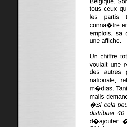
Belgique. Son
tous ceux qu
les partis 
conna�tre en
emplois, sa 
une affiche.
Un chiffre to
voulait une
des autres 
nationale, r
m�dias, Tani
mails demand
�Si cela peu
distribuer 4
d�ajouter:
�