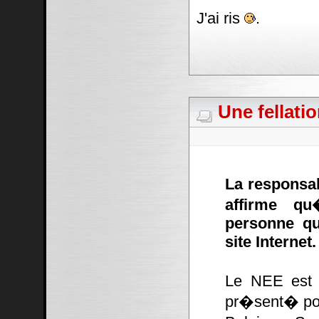
J'ai ris
.
Une fellati
La responsa
affirme qu
personne qu
site Internet.
Le NEE est 
pr�sent� pou