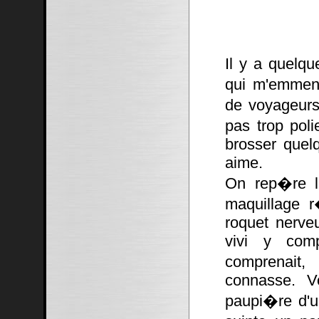
Il y a quelqu
qui m'emmena
de voyageurs
pas trop poli
brosser quel
aime.
On rep�re la
maquillage r
roquet nerve
vivi y comp
comprenait,
connasse. V
paupi�re d'un