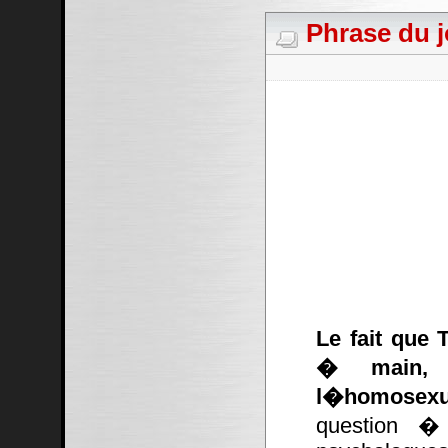
Phrase du j
Le fait que 
� main, c
l�homosexu
question � 