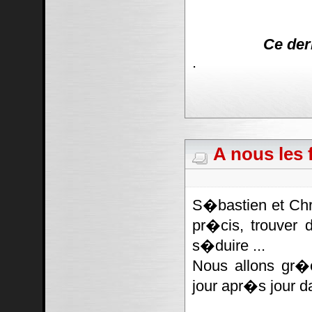
Ce der
.
A nous les f
S�bastien et Chr
pr�cis, trouver 
s�duire ...
Nous allons gr�
jour apr�s jour d