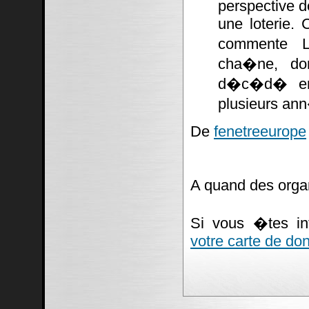
perspective d
une loterie. 
commente La
cha�ne, don
d�c�d� en 
plusieurs ann
De
fenetreeurope
A quand des orga
Si vous �tes i
votre carte de do