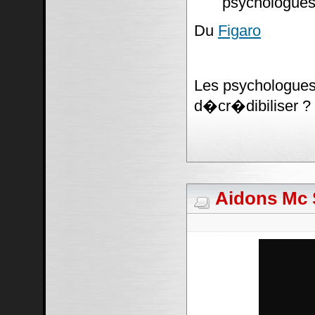
psychologues
Du
Figaro
Les psychologues 
d�cr�dibiliser ?
Aidons Mc S