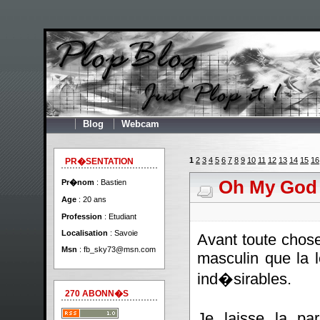
Blog
Webcam
1
2
3
4
5
6
7
8
9
10
11
12
13
14
15
16
PR�SENTATION
Oh My God
Pr�nom
: Bastien
Age
: 20 ans
Profession
: Etudiant
Localisation
: Savoie
Avant toute chos
Msn
:
fb_sky73@msn.com
masculin que la l
ind�sirables.
270 ABONN�S
Je laisse la pa