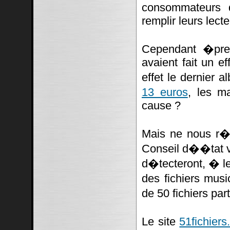
consommateurs 
remplir leurs lect
Cependant �pres
avaient fait un ef
effet le dernier
13 euros
, les m
cause ?
Mais ne nous r�j
Conseil d��tat va
d�tecteront, � le
des fichiers mus
de 50 fichiers pa
Le site
51fichiers