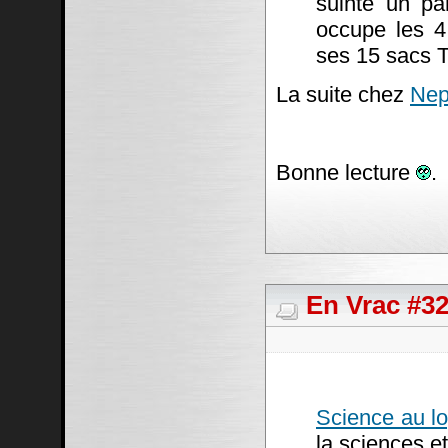
suinte un pa
occupe les 4
ses 15 sacs T
La suite chez
Nep
Bonne lecture
.
En Vrac #3
Science au lo
la sciences et