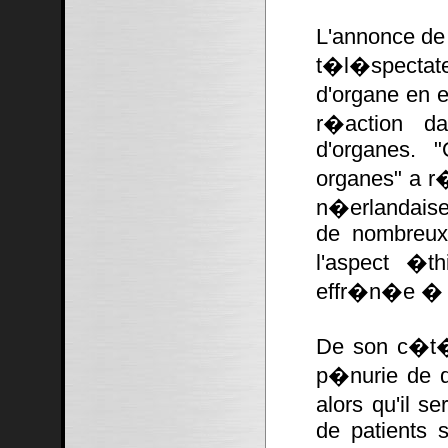
L'annonce de
t�l�spectate
d'organe en 
r�action da
d'organes. 
organes" a r
n�erlandaise 
de nombreux 
l'aspect �t
effr�n�e � l
De son c�t�
p�nurie de d
alors qu'il se
de patients s