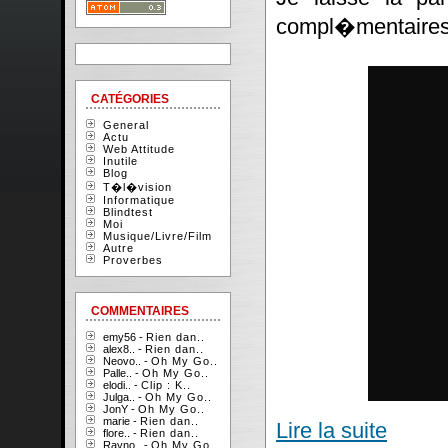
compl�mentaires
CATÉGORIES
General
Actu
Web Attitude
Inutile
Blog
T�l�vision
Informatique
Blindtest
Moi
Musique/Livre/Film
Autre
Proverbes
COMMENTAIRES
emy56 -
Rien dan..
alex8.. -
Rien dan..
Neovo.. -
Oh My Go..
Palle.. -
Oh My Go..
elodi.. -
Clip : K..
Julga.. -
Oh My Go..
JonY -
Oh My Go..
marie -
Rien dan..
Lire la suite
flore.. -
Rien dan..
Rayno.. -
Oh My Go..