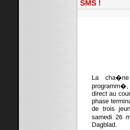
SMS !
La cha�ne
programm�, 
direct au cou
phase termina
de trois jeu
samedi 26 ma
Dagblad.