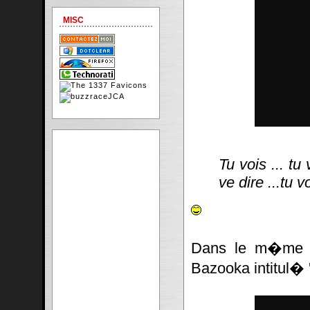
MISC
Tu vois ... tu 
ve dire ...tu v
Dans le m�me do
Bazooka intitul� 