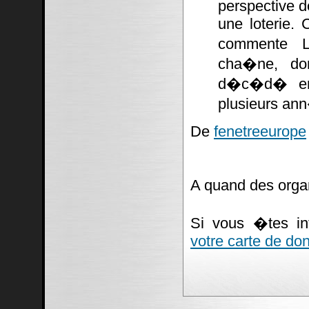
perspective d
une loterie. 
commente La
cha�ne, don
d�c�d� en 
plusieurs ann
De
fenetreeurope
A quand des orga
Si vous �tes i
votre carte de do