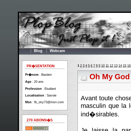
Blog
Webcam
1
2
3
4
5
6
7
8
9
10
11
12
13
14
15
16
PR�SENTATION
Oh My God
Pr�nom
: Bastien
Age
: 20 ans
Profession
: Etudiant
Localisation
: Savoie
Avant toute chos
Msn
:
fb_sky73@msn.com
masculin que la l
ind�sirables.
270 ABONN�S
Je laisse la pa