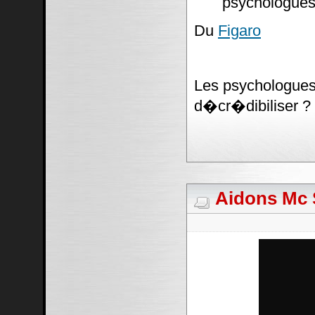
psychologues
Du
Figaro
Les psychologues 
d�cr�dibiliser ?
Aidons Mc S