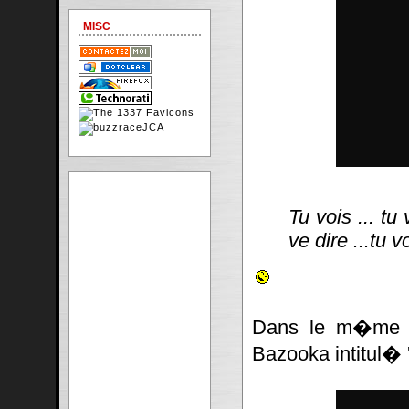
MISC
Tu vois ... tu 
ve dire ...tu v
Dans le m�me do
Bazooka intitul� 