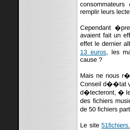
consommateurs 
remplir leurs lect
Cependant �pres
avaient fait un ef
effet le dernier
13 euros
, les m
cause ?
Mais ne nous r�j
Conseil d��tat va
d�tecteront, � le
des fichiers mus
de 50 fichiers pa
Le site
51fichiers