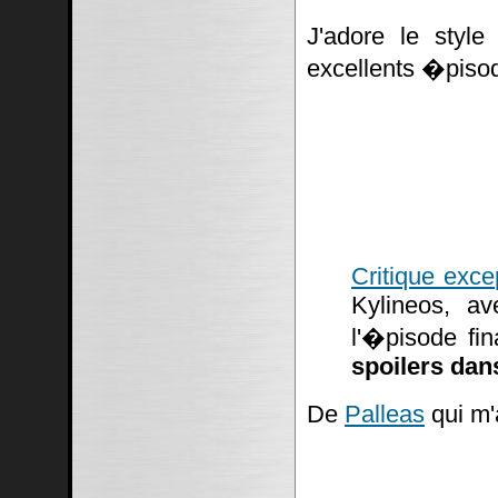
J'adore le styl
excellents �piso
Critique exce
Kylineos, av
l'�pisode fi
spoilers dans
De
Palleas
qui m'