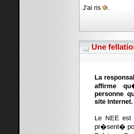
J'ai ris
.
Une fellati
La responsa
affirme qu
personne qu
site Internet.
Le NEE est 
pr�sent� pou