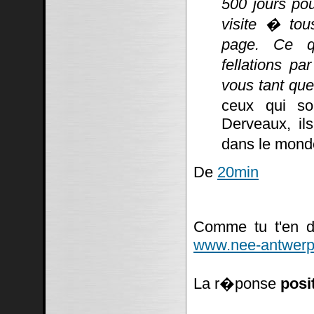
500 jours po
visite � tou
page. Ce q
fellations pa
vous tant que
ceux qui so
Derveaux, ils
dans le mond
De
20min
Comme tu t'en do
www.nee-antwerp
La r�ponse
posi