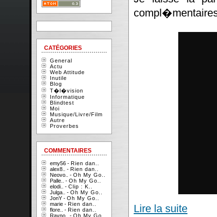
compl�mentaires
CATÉGORIES
General
Actu
Web Attitude
Inutile
Blog
T�l�vision
Informatique
Blindtest
Moi
Musique/Livre/Film
Autre
Proverbes
COMMENTAIRES
emy56 -
Rien dan..
alex8.. -
Rien dan..
Neovo.. -
Oh My Go..
Palle.. -
Oh My Go..
elodi.. -
Clip : K..
Julga.. -
Oh My Go..
JonY -
Oh My Go..
marie -
Rien dan..
Lire la suite
flore.. -
Rien dan..
Rayno.. -
Oh My Go..