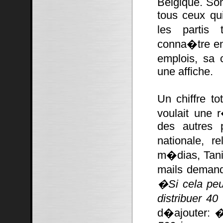
Belgique. Son
tous ceux qu
les partis 
conna�tre en
emplois, sa 
une affiche.
Un chiffre to
voulait une
des autres 
nationale, r
m�dias, Tani
mails demand
�Si cela peu
distribuer 4
d�ajouter:
�