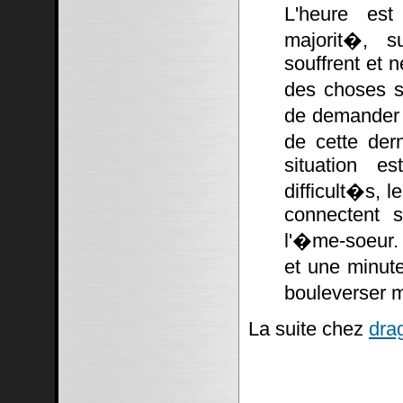
L'heure est
majorit�, su
souffrent et n
des choses s
de demander �
de cette dern
situation e
difficult�s, 
connectent s
l'�me-soeur. 
et une minut
bouleverser m
La suite chez
dra