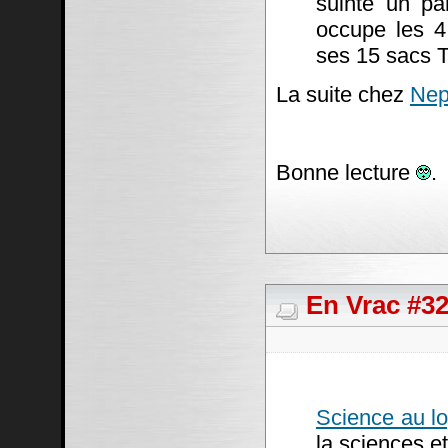
suinte un pa
occupe les 4
ses 15 sacs T
La suite chez
Nep
Bonne lecture
.
En Vrac #3
Science au lo
la sciences et