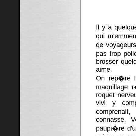
Il y a quelqu
qui m'emmena
de voyageurs
pas trop poli
brosser quel
aime.
On rep�re la
maquillage r
roquet nerve
vivi y comp
comprenait,
connasse. V
paupi�re d'un