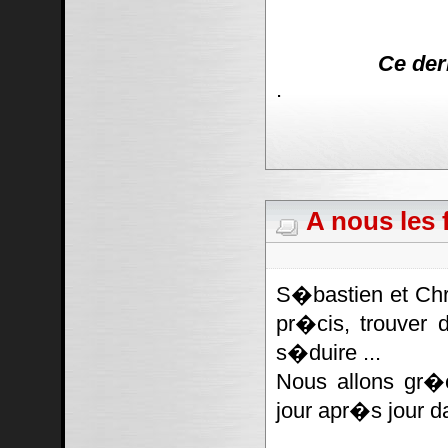
Ce der
.
A nous les f
S�bastien et Chr
pr�cis, trouver 
s�duire ...
Nous allons gr�
jour apr�s jour d