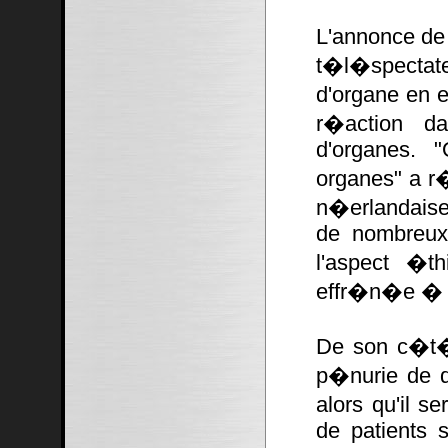
L'annonce de
t�l�spectate
d'organe en 
r�action da
d'organes. 
organes" a r
n�erlandaise 
de nombreux 
l'aspect �t
effr�n�e � l
De son c�t�
p�nurie de d
alors qu'il se
de patients s