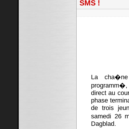
SMS !
La cha�ne
programm�, 
direct au cou
phase termina
de trois jeu
samedi 26 ma
Dagblad.