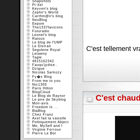
Snapshots
Pi-Xel
Keyven's blog
Zephir's World
Carthm@n's blog
NeoBlog
Eepom
The1337favicons
Futuradio
Leonel's blog
Ratous
Le blog de l'UMP
Le Distrait
C'est tellement vr
Segolene Royal
Letawny
Tagle
4815162342
Fauqu'jydise..
Dzigue
Nicolas Sarkozy
Fy�s Blog
From me to you
Nic1305
Paris Hilton
BlogCloud
C'est chaud
Le Blog de Raynor
Le pire de Skyblog
Mon-avis
Freedom Is ...
BlaBlog
Chez Franz
Axel fait la vaiselle
Politiquement.Abject
Me, MySelf and I
Virginie Ferroux
Pierre Le Bot