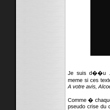
Je suis d��u ..
meme si ces texte
A votre avis, Alc
Comme � chaque f
pseudo crise du d