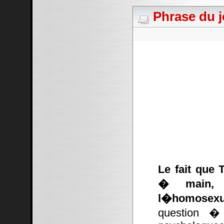
Phrase du j
Le fait que 
� main, c
l�homosexu
question � 